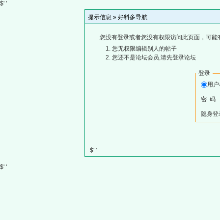
$' '
提示信息 »
好料多导航
您没有登录或者您没有权限访问此页面，可能
您无权限编辑别人的帖子
您还不是论坛会员,请先登录论坛
登录
用
密 码
隐身登
$' '
$' '