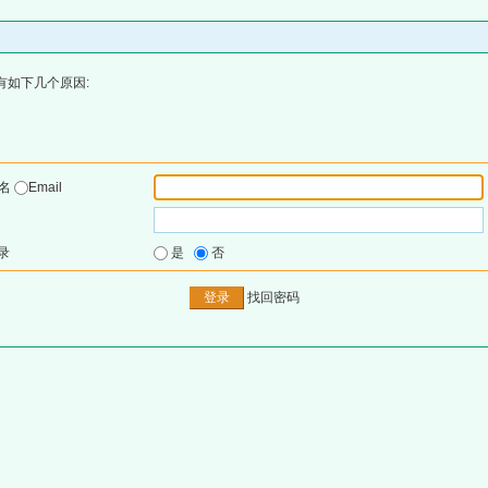
有如下几个原因:
户名
Email
录
是
否
找回密码