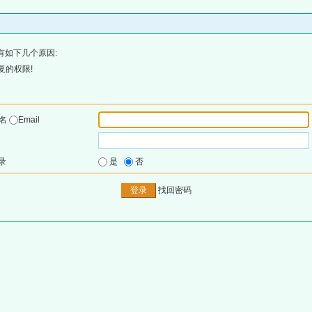
有如下几个原因:
复的权限!
户名
Email
录
是
否
找回密码