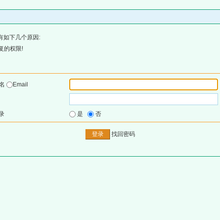
有如下几个原因:
复的权限!
户名
Email
录
是
否
找回密码