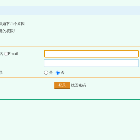
有如下几个原因:
复的权限!
户名
Email
录
是
否
找回密码