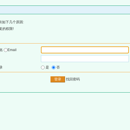
有如下几个原因:
复的权限!
户名
Email
录
是
否
找回密码