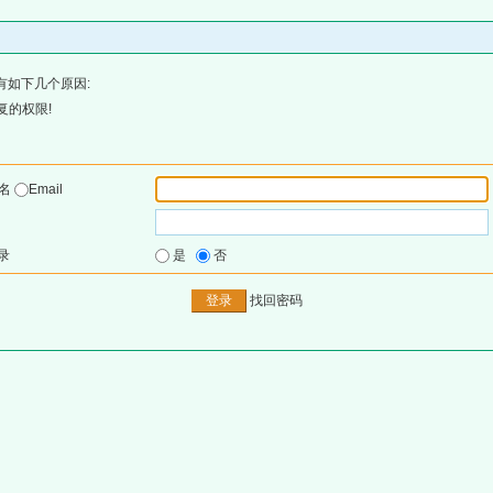
有如下几个原因:
复的权限!
户名
Email
录
是
否
找回密码