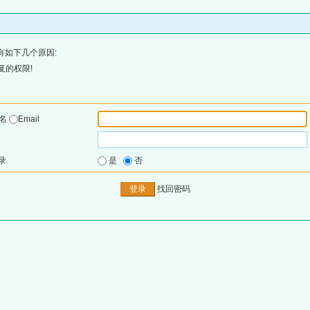
有如下几个原因:
复的权限!
户名
Email
录
是
否
找回密码