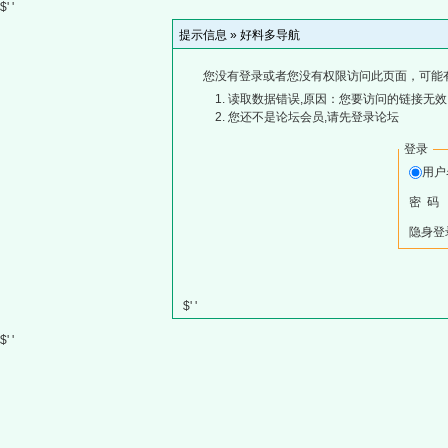
$' '
提示信息 »
好料多导航
您没有登录或者您没有权限访问此页面，可能
读取数据错误,原因：您要访问的链接无效,
您还不是论坛会员,请先登录论坛
登录
用
密 码
隐身登
$' '
$' '