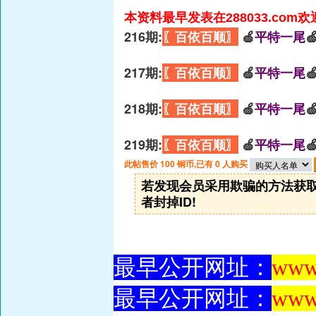
本资料最早发表在288033.com
216期:
〖百依百顺〗
🍏
平特一尾

217期:
〖百依百顺〗
🍏
平特一尾

218期:
〖百依百顺〗
🍏
平特一尾

219期:
〖百依百顺〗
🍏
平特一尾

此帖售价 100 铜币,已有 0 人购买
若发现会员采用欺骗的方法获取财
者封掉ID!
最早公开网址：
www
最早公开网址：
www