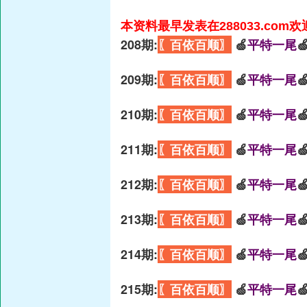
本资料最早发表在288033.com
208期:
〖百依百顺〗
🍏
平特一尾

209期:
〖百依百顺〗
🍏
平特一尾

210期:
〖百依百顺〗
🍏
平特一尾

211期:
〖百依百顺〗
🍏
平特一尾

212期:
〖百依百顺〗
🍏
平特一尾

213期:
〖百依百顺〗
🍏
平特一尾

214期:
〖百依百顺〗
🍏
平特一尾

215期:
〖百依百顺〗
🍏
平特一尾
