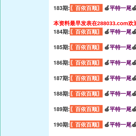
183期:
〖百依百顺〗
🍏
平特一尾

本资料最早发表在288033.com
184期:
〖百依百顺〗
🍏
平特一尾

185期:
〖百依百顺〗
🍏
平特一尾

186期:
〖百依百顺〗
🍏
平特一尾

187期:
〖百依百顺〗
🍏
平特一尾

188期:
〖百依百顺〗
🍏
平特一尾

189期:
〖百依百顺〗
🍏
平特一尾

190期:
〖百依百顺〗
🍏
平特一尾
