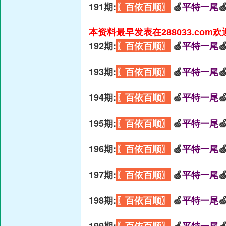
191期:
〖百依百顺〗
🍏
平特一尾

本资料最早发表在288033.com
192期:
〖百依百顺〗
🍏
平特一尾

193期:
〖百依百顺〗
🍏
平特一尾

194期:
〖百依百顺〗
🍏
平特一尾

195期:
〖百依百顺〗
🍏
平特一尾

196期:
〖百依百顺〗
🍏
平特一尾

197期:
〖百依百顺〗
🍏
平特一尾

198期:
〖百依百顺〗
🍏
平特一尾
