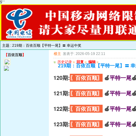
$' '
主题 :
219期：百依百顺【平特一尾】〓 幸运中奖
楼主
发表于: 2026-05-19 22:11
【
百依百顺
】
u
历史记录
u
回复
u
编辑
u
219期：百依百顺【平特一尾】〓 
120期:
〖百依百顺〗
🍏
平特一尾

121期:
〖百依百顺〗
🍏
平特一尾

122期:
〖百依百顺〗
🍏
平特一尾

123期:
〖百依百顺〗
🍏
平特一尾
