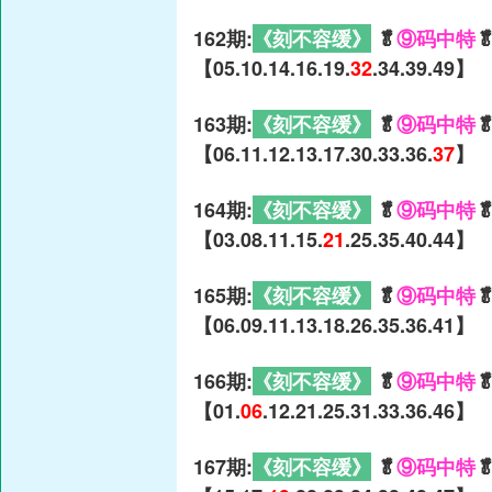
162期:
《刻不容缓》
🥬
⑨码中特

【05.10.14.16.19.
32
.34.39.49】
163期:
《刻不容缓》
🥬
⑨码中特

【06.11.12.13.17.30.33.36.
37
】
164期:
《刻不容缓》
🥬
⑨码中特

【03.08.11.15.
21
.25.35.40.44】
165期:
《刻不容缓》
🥬
⑨码中特

【06.09.11.13.18.26.35.36.41】
166期:
《刻不容缓》
🥬
⑨码中特

【01.
06
.12.21.25.31.33.36.46】
167期:
《刻不容缓》
🥬
⑨码中特
