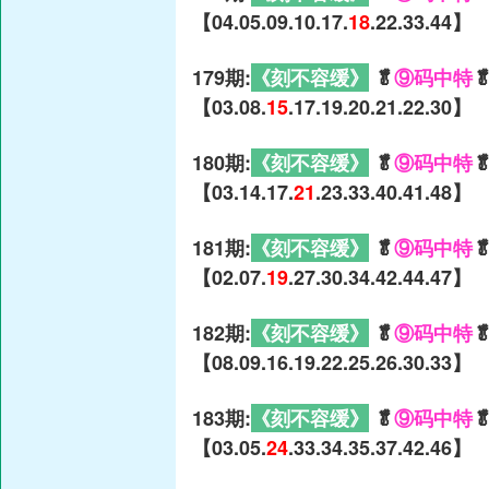
【04.05.09.10.17.
18
.22.33.44】
179期:
《刻不容缓》
🥬
⑨码中特

【03.08.
15
.17.19.20.21.22.30】
180期:
《刻不容缓》
🥬
⑨码中特

【03.14.17.
21
.23.33.40.41.48】
181期:
《刻不容缓》
🥬
⑨码中特

【02.07.
19
.27.30.34.42.44.47】
182期:
《刻不容缓》
🥬
⑨码中特

【08.09.16.19.22.25.26.30.33】
183期:
《刻不容缓》
🥬
⑨码中特

【03.05.
24
.33.34.35.37.42.46】