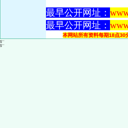
最早公开网址：
www
最早公开网址：
www
本网站所有资料每期18点30
$' '
$' '