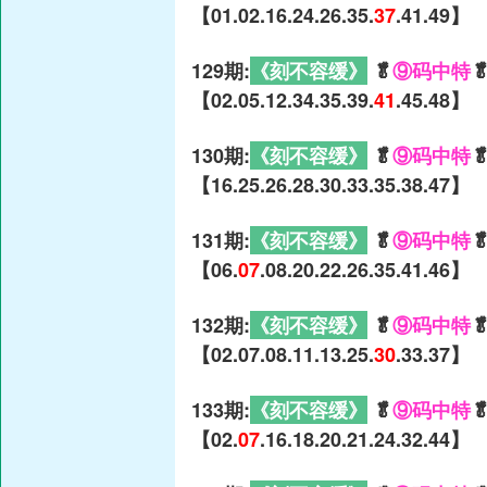
【01.02.16.24.26.35.
37
.41.49】
129期:
《刻不容缓》
🥬
⑨码中特

【02.05.12.34.35.39.
41
.45.48】
130期:
《刻不容缓》
🥬
⑨码中特

【16.25.26.28.30.33.35.38.47】
131期:
《刻不容缓》
🥬
⑨码中特

【06.
07
.08.20.22.26.35.41.46】
132期:
《刻不容缓》
🥬
⑨码中特

【02.07.08.11.13.25.
30
.33.37】
133期:
《刻不容缓》
🥬
⑨码中特

【02.
07
.16.18.20.21.24.32.44】