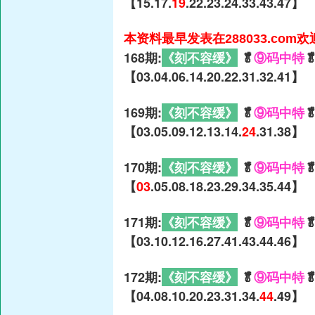
【15.17.
19
.22.23.24.33.43.47】
本资料最早发表在288033.com
168期:
《刻不容缓》
🥬
⑨码中特

【03.04.06.14.20.22.31.32.41】
169期:
《刻不容缓》
🥬
⑨码中特

【03.05.09.12.13.14.
24
.31.38】
170期:
《刻不容缓》
🥬
⑨码中特

【
03
.05.08.18.23.29.34.35.44】
171期:
《刻不容缓》
🥬
⑨码中特

【03.10.12.16.27.41.43.44.46】
172期:
《刻不容缓》
🥬
⑨码中特

【04.08.10.20.23.31.34.
44
.49】