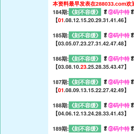
本资料最早发表在288033.com
184期:
《刻不容缓》
🥬
⑨码中特

【
01
.08.12.15.20.29.31.41.46】
185期:
《刻不容缓》
🥬
⑨码中特

【03.05.07.23.27.31.42.47.48】
186期:
《刻不容缓》
🥬
⑨码中特

【03.08.10.
23
.25.28.35.43.47】
187期:
《刻不容缓》
🥬
⑨码中特

【
01
.08.09.13.15.22.27.42.49】
188期:
《刻不容缓》
🥬
⑨码中特

【04.06.12.13.24.28.33.41.43】
189期:
《刻不容缓》
🥬
⑨码中特
