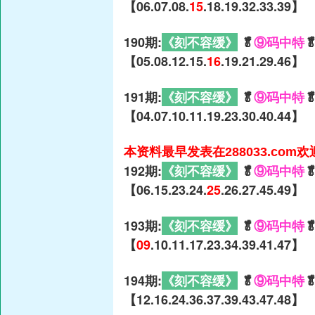
【06.07.08.
15
.18.19.32.33.39】
190期:
《刻不容缓》
🥬
⑨码中特

【05.08.12.15.
16
.19.21.29.46】
191期:
《刻不容缓》
🥬
⑨码中特

【04.07.10.11.19.23.30.40.44】
本资料最早发表在288033.com
192期:
《刻不容缓》
🥬
⑨码中特

【06.15.23.24.
25
.26.27.45.49】
193期:
《刻不容缓》
🥬
⑨码中特

【
09
.10.11.17.23.34.39.41.47】
194期:
《刻不容缓》
🥬
⑨码中特

【12.16.24.36.37.39.43.47.48】