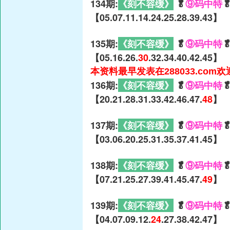
134期:
《刻不容缓》
🥬
⑨码中特

【05.07.11.14.24.25.28.39.43】
135期:
《刻不容缓》
🥬
⑨码中特

【05.16.26.
30
.32.34.40.42.45】
本资料最早发表在288033.com
136期:
《刻不容缓》
🥬
⑨码中特

【20.21.28.31.33.42.46.47.
48
】
137期:
《刻不容缓》
🥬
⑨码中特

【03.06.20.25.31.35.37.41.45】
138期:
《刻不容缓》
🥬
⑨码中特

【07.21.25.27.39.41.45.47.
49
】
139期:
《刻不容缓》
🥬
⑨码中特

【04.07.09.12.
24
.27.38.42.47】