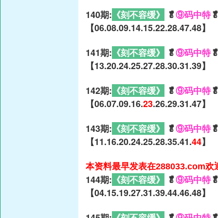
140期:
《刻不容缓》
🥬
⑨码中特

【06.08.09.14.15.22.28.47.48】
141期:
《刻不容缓》
🥬
⑨码中特

【13.20.24.25.27.28.30.31.39】
142期:
《刻不容缓》
🥬
⑨码中特

【06.07.09.16.
23
.26.29.31.47】
143期:
《刻不容缓》
🥬
⑨码中特

【11.16.20.24.25.28.35.41.
44
】
本资料最早发表在288033.com
144期:
《刻不容缓》
🥬
⑨码中特

【04.15.19.27.31.39.44.46.48】
145期:
《刻不容缓》
🥬
⑨码中特
