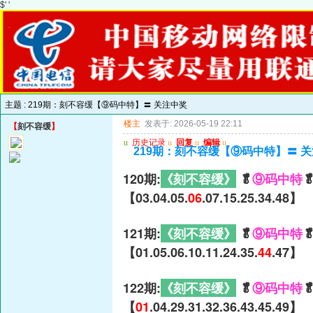
$' '
主题 :
219期：刻不容缓【⑨码中特】〓 关注中奖
楼主
发表于: 2026-05-19 22:11
【
刻不容缓
】
u
历史记录
u
回复
u
编辑
u
219期：刻不容缓【⑨码中特】〓 
120期:
《刻不容缓》
🥬
⑨码中特

【03.04.05.
06
.07.15.25.34.48】
121期:
《刻不容缓》
🥬
⑨码中特

【01.05.06.10.11.24.35.
44
.47】
122期:
《刻不容缓》
🥬
⑨码中特

【
01
.04.29.31.32.36.43.45.49】