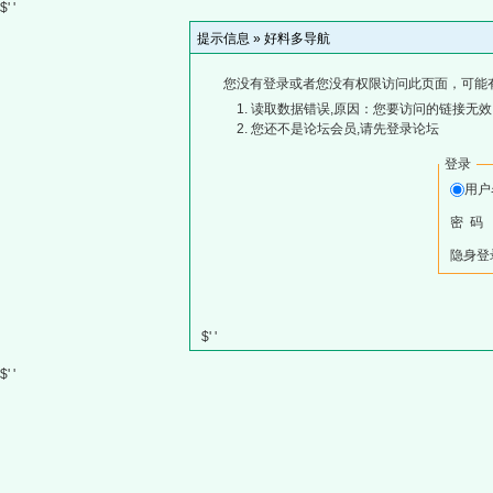
$' '
提示信息 »
好料多导航
您没有登录或者您没有权限访问此页面，可能
读取数据错误,原因：您要访问的链接无效,
您还不是论坛会员,请先登录论坛
登录
用
密 码
隐身登
$' '
$' '