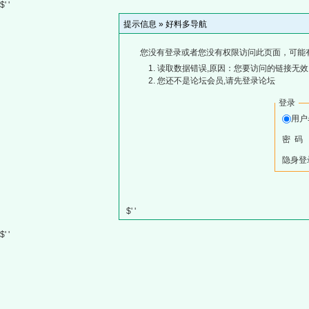
$' '
提示信息 »
好料多导航
您没有登录或者您没有权限访问此页面，可能
读取数据错误,原因：您要访问的链接无效,
您还不是论坛会员,请先登录论坛
登录
用
密 码
隐身登
$' '
$' '