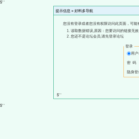
$' '
提示信息 »
好料多导航
您没有登录或者您没有权限访问此页面，可能
读取数据错误,原因：您要访问的链接无效,
您还不是论坛会员,请先登录论坛
登录
用
密 码
隐身登
$' '
$' '