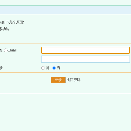
有如下几个原因:
索功能
户名
Email
录
是
否
找回密码