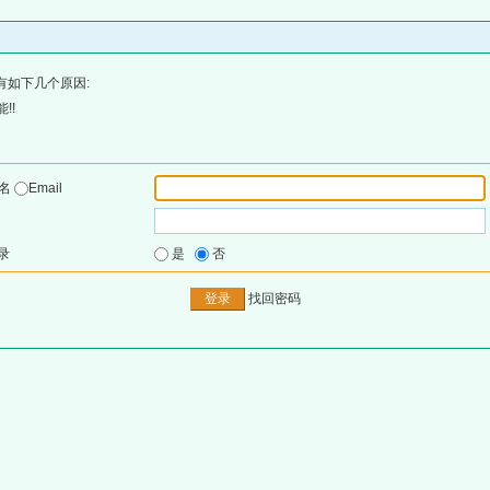
有如下几个原因:
!!
户名
Email
录
是
否
找回密码