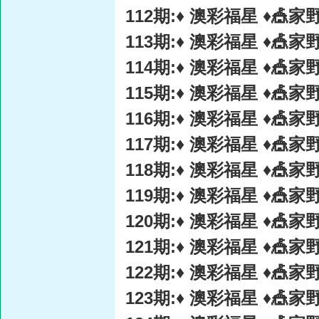
112期:♦️ 澳彩福星 ♦️
113期:♦️ 澳彩福星 ♦️
114期:♦️ 澳彩福星 ♦️
115期:♦️ 澳彩福星 ♦️
116期:♦️ 澳彩福星 ♦️
117期:♦️ 澳彩福星 ♦️
118期:♦️ 澳彩福星 ♦️
119期:♦️ 澳彩福星 ♦️
120期:♦️ 澳彩福星 ♦️
121期:♦️ 澳彩福星 ♦️
122期:♦️ 澳彩福星 ♦️
123期:♦️ 澳彩福星 ♦️