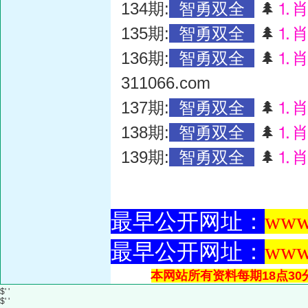
134期:
智勇双全
🌲
⒈
135期:
智勇双全
🌲
⒈
136期:
智勇双全
🌲
⒈
311066.com
137期:
智勇双全
🌲
⒈
138期:
智勇双全
🌲
⒈
139期:
智勇双全
🌲
⒈
最早公开网址：
www
最早公开网址：
www
本网站所有资料每期18点30
$' '
$' '